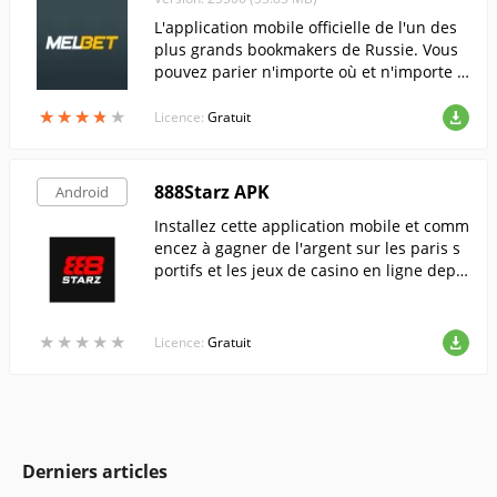
L'application mobile officielle de l'un des
plus grands bookmakers de Russie. Vous
pouvez parier n'importe où et n'importe q
uand, directement depuis votre smartpho
★
★
★
★
★
★
★
★
★
★
ne.
Licence:
Gratuit
888Starz APK
Android
Installez cette application mobile et comm
encez à gagner de l'argent sur les paris s
portifs et les jeux de casino en ligne depu
is l'écran de votre smartphone.
★
★
★
★
★
★
★
★
★
★
Licence:
Gratuit
Derniers articles