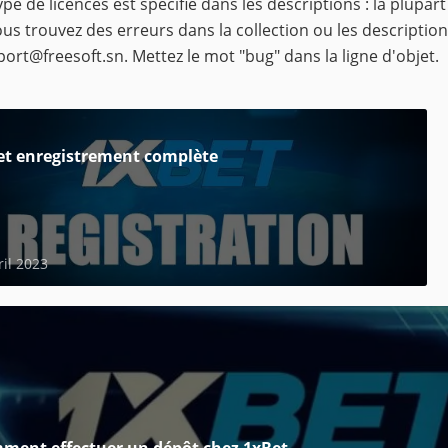
ype de licences est spécifié dans les descriptions : la plupart
ous trouvez des erreurs dans la collection ou les description
port@freesoft.sn
. Mettez le mot "bug" dans la ligne d'objet.
et enregistrement complète
ril 2023