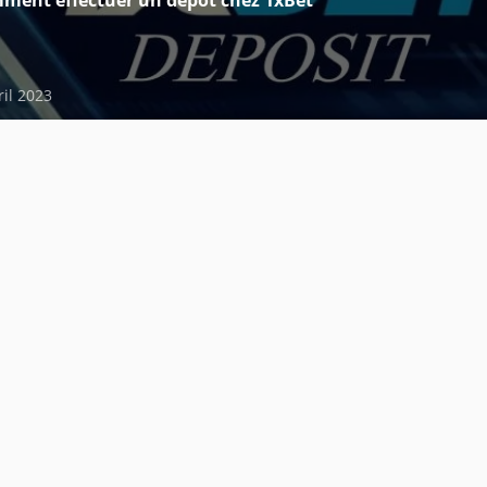
ment effectuer un dépôt chez 1xBet
ril 2023