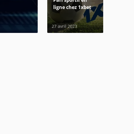
Pari sportif en
ligne chez 1xbet
27 avril 2023