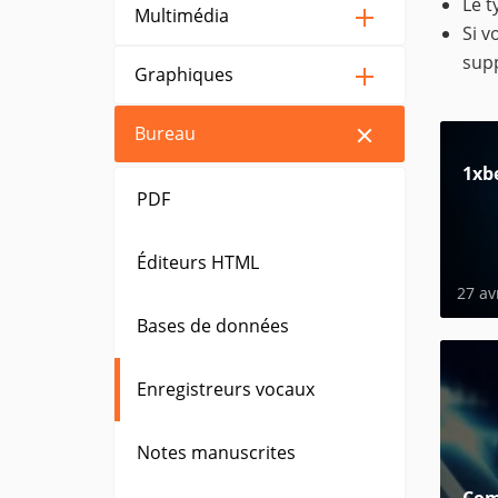
Le t
Multimédia
Si v
sup
Graphiques
Bureau
1xb
PDF
Éditeurs HTML
27 av
Bases de données
Enregistreurs vocaux
Notes manuscrites