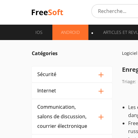
IOS
ANDROID
ARTICLES ET REV
Catégories
Logiciel
Enreg
Sécurité
Triage:
Internet
Communication,
Les 
dang
salons de discussion,
Free
courrier électronique
russ