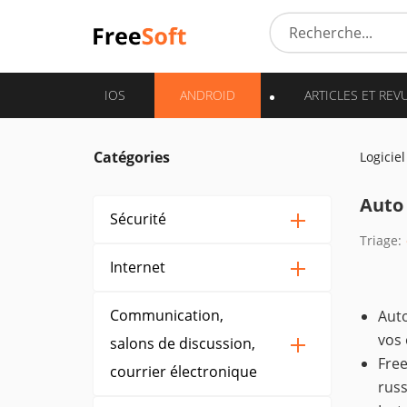
IOS
ANDROID
ARTICLES ET REV
Catégories
Logiciel
Auto
Sécurité
Triage:
Internet
Communication,
Auto
vos 
salons de discussion,
Free
courrier électronique
russ