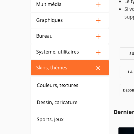
Le t
Multimédia
Si v
sup
Graphiques
Bureau
Système, utilitaires
SU
Skins, thèmes
LA
Couleurs, textures
DESSI
Dessin, caricature
Dernier
Sports, jeux