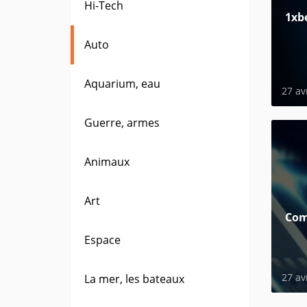
Hi-Tech
1xb
Auto
Aquarium, eau
27 av
Guerre, armes
Animaux
Art
Com
Espace
27 av
La mer, les bateaux