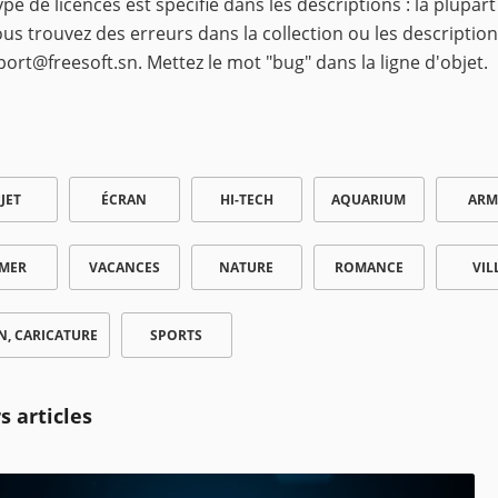
ype de licences est spécifié dans les descriptions : la plupart
ous trouvez des erreurs dans la collection ou les description
port@freesoft.sn
. Mettez le mot "bug" dans la ligne d'objet.
JET
ÉCRAN
HI-TECH
AQUARIUM
ARM
 MER
VACANCES
NATURE
ROMANCE
VIL
N, CARICATURE
SPORTS
s articles