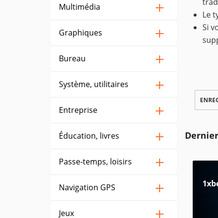
trad
Multimédia
Le t
Si v
Graphiques
sup
Bureau
Système, utilitaires
ENRE
Entreprise
Dernier
Éducation, livres
Passe-temps, loisirs
1xb
Navigation GPS
Jeux