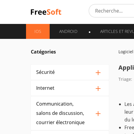
IOS
ANDROID
ARTICLES ET REV
Catégories
Logiciel
Appli
Sécurité
Triage:
Internet
Communication,
Les 
leur
salons de discussion,
du l
courrier électronique
Free