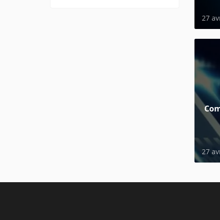
27 av
Com
27 av