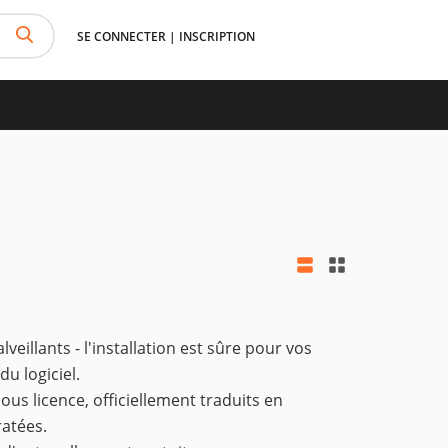
SE CONNECTER
|
INSCRIPTION
veillants - l'installation est sûre pour vos
u logiciel.
ous licence, officiellement traduits en
ratées.