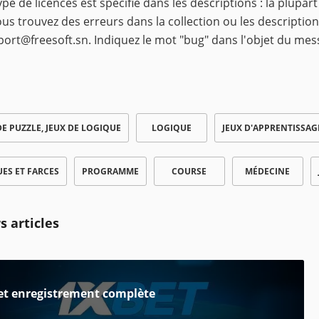
ype de licences est spécifié dans les descriptions : la plupart
ous trouvez des erreurs dans la collection ou les description
port@freesoft.sn
. Indiquez le mot "bug" dans l'objet du mes
DE PUZZLE, JEUX DE LOGIQUE
LOGIQUE
JEUX D'APPRENTISSAG
ES ET FARCES
PROGRAMME
COURSE
MÉDECINE
s articles
et enregistrement complète