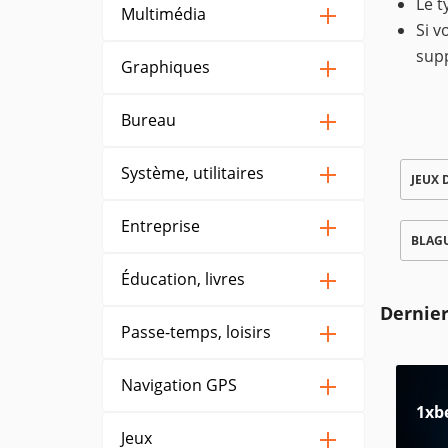
Le t
Multimédia
Si v
sup
Graphiques
Bureau
Système, utilitaires
JEUX 
Entreprise
BLAGU
Éducation, livres
Dernier
Passe-temps, loisirs
Navigation GPS
1xb
Jeux