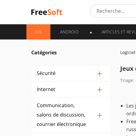
IOS
ANDROID
ARTICLES ET REV
Catégories
Logiciel
Jeux 
Sécurité
Triage:
Internet
Communication,
Les 
ordi
salons de discussion,
Free
courrier électronique
russ