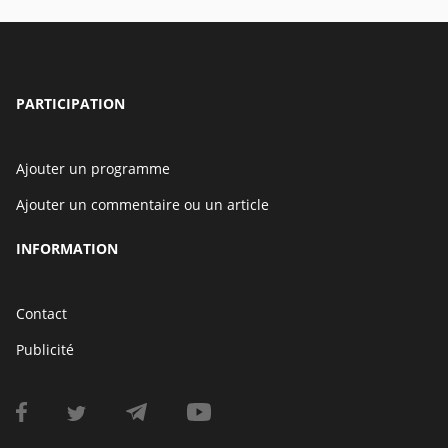
PARTICIPATION
Ajouter un programme
Ajouter un commentaire ou un article
INFORMATION
Contact
Publicité