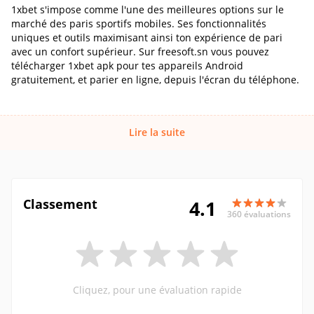
1xbet s'impose comme l'une des meilleures options sur le
marché des paris sportifs mobiles. Ses fonctionnalités
uniques et outils maximisant ainsi ton expérience de pari
avec un confort supérieur. Sur freesoft.sn vous pouvez
télécharger 1xbet apk pour tes appareils Android
gratuitement, et parier en ligne, depuis l'écran du téléphone.
Lire la suite
Classement
4.1
360 évaluations
Cliquez, pour une évaluation rapide