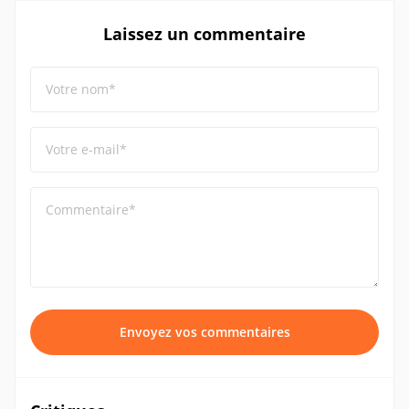
Laissez un commentaire
Votre nom*
Votre e-mail*
Commentaire*
Envoyez vos commentaires