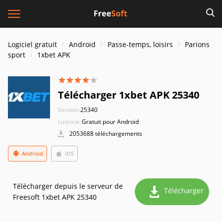
Logiciel gratuit
Android
Passe-temps, loisirs
Parions
sport
1xbet APK
Télécharger 1xbet APK 25340
Version:
25340
Licence:
Gratuit pour Android
2053688 téléchargements
Android
iOS
Télécharger depuis le serveur de
Télécharger
Freesoft 1xbet APK 25340