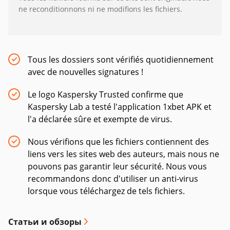
ne reconditionnons ni ne modifions les fichiers.
Tous les dossiers sont vérifiés quotidiennement
avec de nouvelles signatures !
Le logo Kaspersky Trusted confirme que
Kaspersky Lab a testé l'application 1xbet APK et
l'a déclarée sûre et exempte de virus.
Nous vérifions que les fichiers contiennent des
liens vers les sites web des auteurs, mais nous ne
pouvons pas garantir leur sécurité. Nous vous
recommandons donc d'utiliser un anti-virus
lorsque vous téléchargez de tels fichiers.
Статьи и обзоры