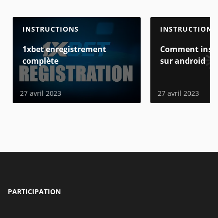
INSTRUCTIONS
INSTRUCTIONS
1xbet enregistrement
Сomment insta
complète
sur android
27 avril 2023
27 avril 2023
PARTICIPATION