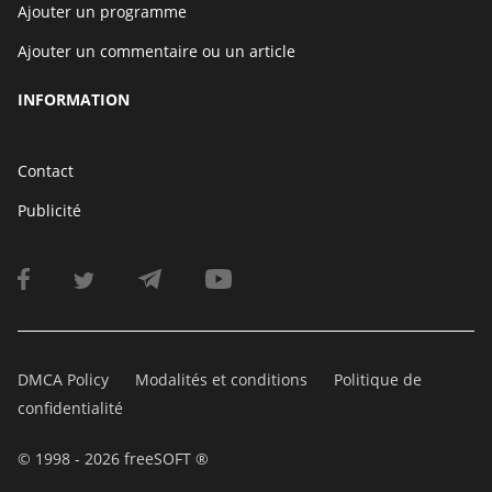
Ajouter un programme
Ajouter un commentaire ou un article
INFORMATION
Contact
Publicité
DMCA Policy
Modalités et conditions
Politique de
confidentialité
© 1998 - 2026 freeSOFT ®