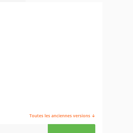
Toutes les anciennes versions ↓