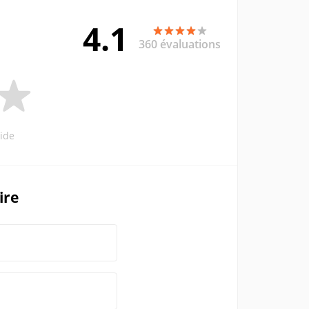
4.1
360 évaluations
ide
ire