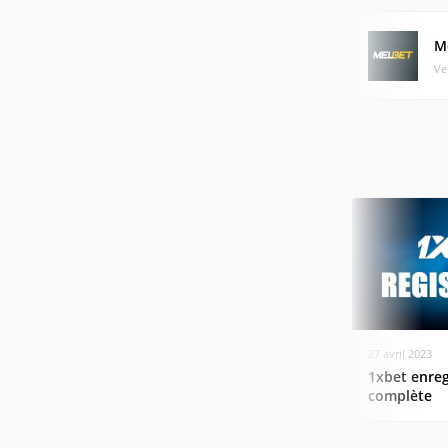
M
Ve
27 avril 2023
1xbet enre
complète