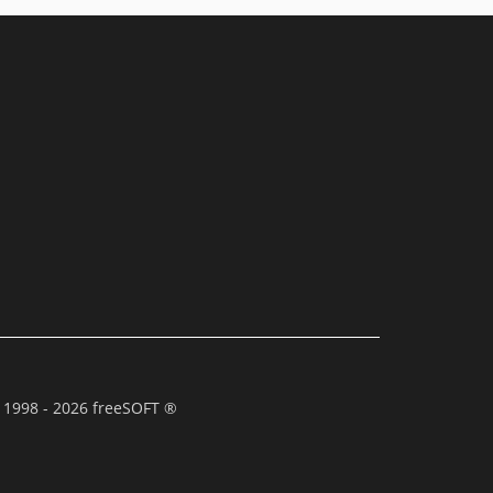
 1998 - 2026 freeSOFT ®