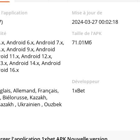
 l'application
Mise à jour de
7)
2024-03-27 00:02:18
ité
Taille de l'APK
.x, Android 6.x, Android 7.x,
71.01Мб
.x, Android 9.x, Android
oid 11.x, Android 12.x,
3.x, Android 14.x, Android
roid 16.x
Développeur
glais, Allemand, Français,
1xBet
, Biélorusse, Kazakh,
Kazakh
,
Ukrainien
,
Ouzbek
s
rger l'application 1xbet APK
Nouvelle version