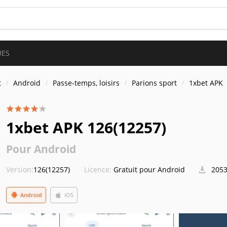
UES
t
Android
Passe-temps, loisirs
Parions sport
1xbet APK
1xbet APK 126(12257)
Pour Android
Version:
126(12257)
Licence:
Gratuit pour Android
2053
Android
iOS