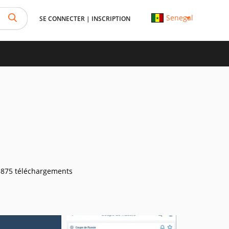
Senegal
SE CONNECTER
|
INSCRIPTION
875 téléchargements