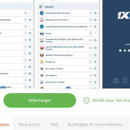
Télécharger
Vérifié pour les vir
iques
Mise à jour
FAQ
Avantages et inconvénients