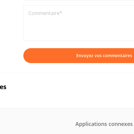
Commentaire*
Envoyez vos commentaires
ues
Applications connexes