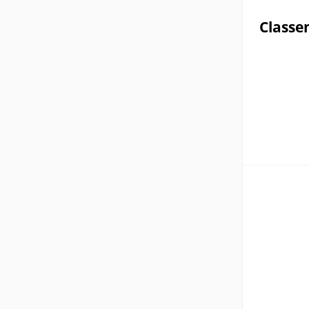
Classe