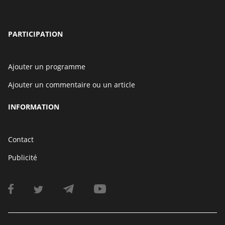
PARTICIPATION
Ajouter un programme
Ajouter un commentaire ou un article
INFORMATION
Contact
Publicité