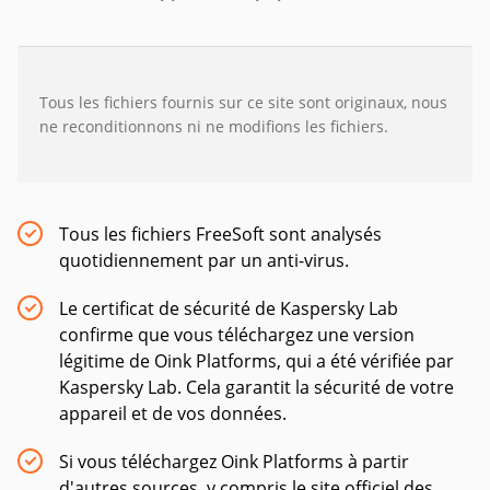
Tous les fichiers fournis sur ce site sont originaux, nous
ne reconditionnons ni ne modifions les fichiers.
Tous les fichiers FreeSoft sont analysés
quotidiennement par un anti-virus.
Le certificat de sécurité de Kaspersky Lab
confirme que vous téléchargez une version
légitime de Oink Platforms, qui a été vérifiée par
Kaspersky Lab. Cela garantit la sécurité de votre
appareil et de vos données.
Si vous téléchargez Oink Platforms à partir
d'autres sources, y compris le site officiel des