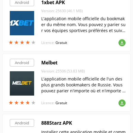
1xbet APK
Android
Version: 25630 (46.1 MB)
L'application mobile officielle du bookmak
er du même nom. Vous pouvez y parier su
r vos équipes sportives préférées et suivr
e les événements sportifs.
★
★
★
★
★
★
★
★
★
★
Licence:
Gratuit
Melbet
Android
Version: 25506 (53.83 MB)
L'application mobile officielle de l'un des
plus grands bookmakers de Russie. Vous
pouvez parier n'importe où et n'importe q
uand, directement depuis votre smartpho
★
★
★
★
★
★
★
★
★
★
ne.
Licence:
Gratuit
888Starz APK
Android
Installez cette application mobile et comm