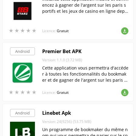
encez à gagner de l'argent sur les paris s
portifs et les jeux de casino en ligne depu
is l'écran de votre smartphone.
★
★
★
★
★
★
★
★
★
★
Licence:
Gratuit
Premier Bet APK
Android
Version: 1.1.0 (3.72 MB)
Cette application vous permettra d'accéde
r à toutes les fonctionnalités du bookmak
er et de gagner de l'argent sur les paris s
portifs.
★
★
★
★
★
★
★
★
★
★
Licence:
Gratuit
Linebet Apk
Android
Version: 24(9256) (53.75 MB)
Un programme de bookmaker du même n
om qui vous permettra de parier sur le sp