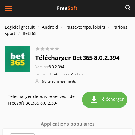
Logiciel gratuit
Android
Passe-temps, loisirs
Parions
sport
Bet365
Télécharger Bet365 8.0.2.394
Version:
8.0.2.394
Licence:
Gratuit pour Android
98 téléchargements
Télécharger depuis le serveur de
Télécharger
Freesoft Bet365 8.0.2.394
Applications populaires