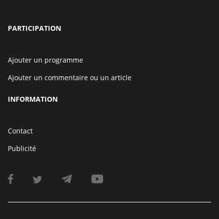
PARTICIPATION
Ajouter un programme
Ajouter un commentaire ou un article
INFORMATION
Contact
Publicité