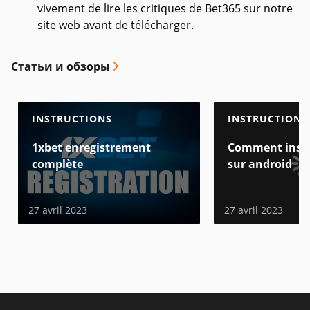
vivement de lire les critiques de Bet365 sur notre
site web avant de télécharger.
Статьи и обзоры
INSTRUCTIONS
INSTRUCTIONS
1xbet enregistrement
Сomment insta
complète
sur android
27 avril 2023
27 avril 2023