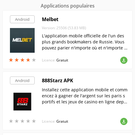
Applications populaires
Melbet
Android
Version: 25506 (53.83 MB)
L'application mobile officielle de l'un des
plus grands bookmakers de Russie. Vous
pouvez parier n'importe où et n'importe q
uand, directement depuis votre smartpho
★
★
★
★
★
★
★
★
★
★
ne.
Licence:
Gratuit
888Starz APK
Android
Installez cette application mobile et comm
encez à gagner de l'argent sur les paris s
portifs et les jeux de casino en ligne depu
is l'écran de votre smartphone.
★
★
★
★
★
★
★
★
★
★
Licence:
Gratuit