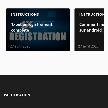
INSTRUCTIONS
INSTRUCTIONS
1xbet enregistrement
Сomment insta
complète
sur android
27 avril 2023
27 avril 2023
PARTICIPATION