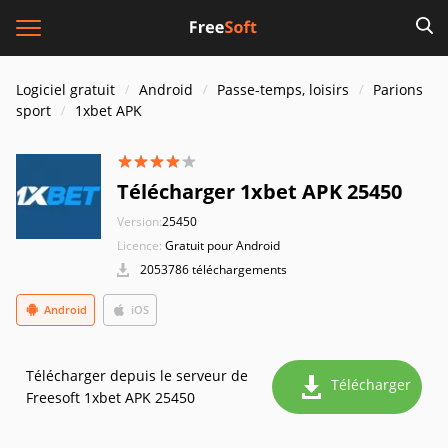
Logiciel gratuit
Android
Passe-temps, loisirs
Parions
sport
1xbet APK
Télécharger 1xbet APK 25450
Version:
25450
Licence:
Gratuit pour Android
2053786 téléchargements
Android
iOS
Télécharger depuis le serveur de
Télécharger
Freesoft 1xbet APK 25450